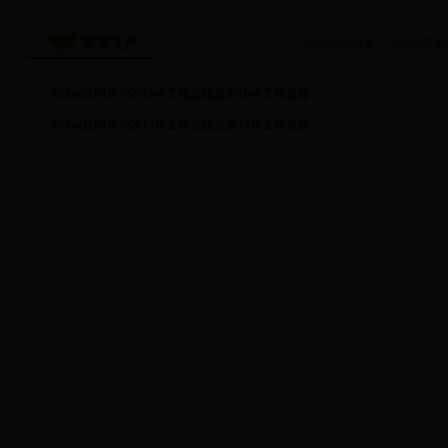
重要文件
您当前的位置：
365bet官
365bet官网开户2015年工作总结及2016年工作思路
365bet官网开户2013年工作总结及2014年工作思路