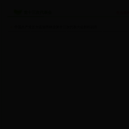
党十三次代表会
您当前
中国共产党五大连池市林业第十三次代表大会胜利召开