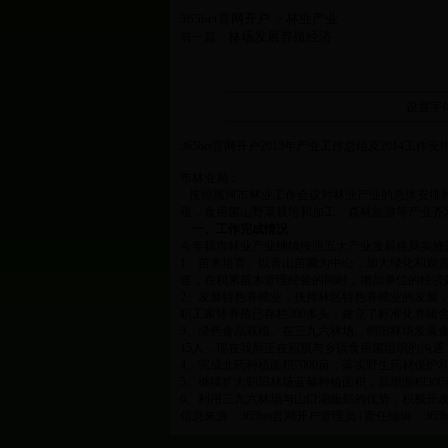
365bet官网开户
林业产业
>
林场发展养殖经济
前一篇：
设置字
365bet官网开户
2013
年产业工作总结及
2014
工作安
市林业局：
按照黑河市林业工作会议对林业产业的总体安排
殖，食用菌山野菜栽培和加工、森林旅游等产业齐
一、工作完成情况
今年我市林业产业继续按照五大产业发展格局实施
1
、苗木培育。以青山苗圃为中心，加大绿化和观
道，在积累苗木管理经验的同时，增加单位的经济
2
、发展特色养殖业，扶持林区特色养殖业的发展
职工家猪养殖已存栏
300
多头，建立了标准化养猪
3
、绿色食品栽植。在三九六林场、朝阳林场发展
15
人，现在我局正在积极与乡镇食用菌组织的沟通
4
、完成北药种植面积
7000
亩，落实野生药材保护
5
、继续扩大朝阳林场蓝莓种植面积，新增面积
300
6
、利用三九六林场与山口湖毗邻的优势，积极开
信息来源：365bet官网开户管理员 | 责任编辑：365