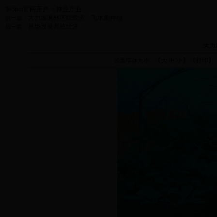
365bet官网开户
林业产业
>
大力发展林区经经济 飞水蒯种植
前一篇：
林场发展养殖经济
后一篇：
大力
大
中
小
打印
设置字体大小：【
】 【
】