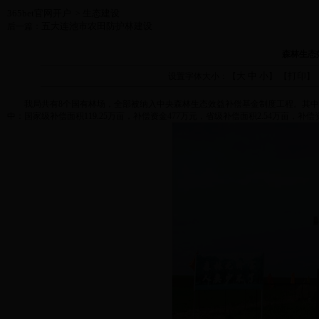
365bet官网开户
生态建设
>
五大连池市农田防护林建设
后一篇：
森林生态
大
中
小
打印
设置字体大小：【
】 【
】
我局共有
8
个国有林场，全部被纳入中央森林生态效益补偿基金制度工程。其中
中：国家级补偿面积
119.25
万亩，补偿资金
477
万元，省级补偿面积
2.54
万亩，补偿