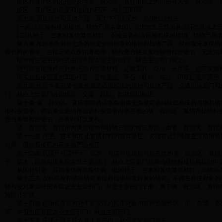
疫区和保护区的范围涉及两省、自治区、直辖市以上的，由有关省、自治区、直
疫区、保护区的改变和撤销的程序，与划定时同。
第七条 调运植物和植物产品，属于下列情况的，必须经过检疫：
(一)列入应施检疫的植物、植物产品名单的，运出发生疫情的县级行政区域之
(二)凡种子、苗木和其他繁殖材料，不论是否列入应施检疫的植物、植物产品名
第八条 按照本条例第七条的规定必须检疫的植物和植物产品，经检疫未发现植
疫机构的要求，在指定地点作消毒处理，经检查合格后发给植物检疫证书；无法消
植物检疫证书的格式由国务院农业主管部门、林业主管部门制定。
对可能被植物检疫对象污染的包装材料、运载工具、场地、仓库等，也应实施检
因实施检疫需要的车船停留、货物搬运、开拆、取样、储存、消毒处理等费用
第九条 按照本条例第七条的规定必须检疫的植物和植物产品，交通运输部门和
门、林业主管部门会同铁道、交通、民航、邮政部门制定。
第十条 省、自治区、直辖市间调运本条例第七条规定必须经过检疫的植物和植
出检疫要求；调出单位必须根据该检疫要求向所在地的省、自治区、直辖市植物检
应当查验检疫证书，必要时可以复检。
省、自治区、直辖市内调运植物和植物产品的检疫办法，由省、自治区、直辖
第十一条 种子、苗木和其他繁殖材料的繁育单位，必须有计划地建立无植物检
对象。植物检疫机构应实施产地检疫。
第十二条 从国外引进种子、苗木，引进单位应当向所在地的省、自治区、直辖
子、苗木，应当向国务院农业主管部门、林业主管部门所属的植物检疫机构提出申
从国外引进、可能潜伏有危险性病、虫的种子、苗木和其他繁殖材料，必须隔离
第十三条 农林院校和试验研究单位对植物检疫对象的研究，不得在检疫对象的
物检疫对象须经国务院农业主管部门、林业主管部门批准，属于省、自治区、直辖
施防止扩散。
第十四条 植物检疫机构对于新发现的检疫对象和其他危险性病、虫、杂草，必
灭，并报告国务院农业主管部门、林业主管部门。
第十五条 疫情由国务院农业主管部门、林业主管部门发布。