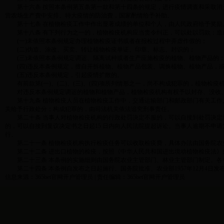
第十六条 按照本条例第五条第一款和第十四条的规定，进行疫情调查和采取消
营农场生产费中安排。特大疫情的防治费，国家酌情给予补助。
第十七条 在植物检疫工作中作出显著成绩的单位和个人，由人民政府给予奖励
第十八条 有下列行为之一的，植物检疫机构应当责令纠正，可以处以罚款；造
(一)未依照本条例规定办理植物检疫证书或者在报检过程中弄虚作假的；
(二)伪造、涂改、买卖、转让植物检疫单证、印章、标志、封识的；
(三)未依照本条例规定调运、隔离试种或者生产应施检疫的植物、植物产品的
(四)违反本条例规定，擅自开拆植物、植物产品包装、调换植物、植物产品，或
(五)违反本条例规定，引起疫情扩散的。
有前款第(一)、(二)、(三)、(四)项所列情形之一，尚不构成犯罪的，植物检疫
对违反本条例规定调运的植物和植物产品，植物检疫机构有权予以封存、没收、
第十九条 植物检疫人员在植物检疫工作中，交通运输部门和邮政部门有关工作
关给予行政处分；构成犯罪的，由司法机关依法追究刑事责任。
第二十条 当事人对植物检疫机构的行政处罚决定不服的，可以自接到处罚决定通
的，可以自接到复议决定书之日起15 日内向人民法院提起诉讼。当事人逾期不申
行。
第二十一条 植物检疫机构执行检疫任务可以收取检疫费，具体办法由国务院农
第二十二条 进出口植物的检疫，按照《中华人民共和国进出境动植物检疫法》
第二十三条 本条例的实施细则由国务院农业主管部门、林业主管部门制定。各
第二十四条 本条例自发布之日起施行。国务院批准、农业部1957年12月4日发
信息来源：365bet官网开户管理员 | 责任编辑：365bet官网开户管理员