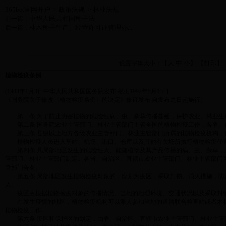
365bet官网开户
政策法规
林业法规
>
>
中华人民共和国种子法
前一篇：
林木种子生产、经营许可证管理办...
后一篇：
大
中
小
打印
设置字体大小：【
】 【
】
植物检疫条例
(1983年1月3日中华人民共和国国务院发布 根据1992年5月13日
《国务院关于修改〈植物检疫条例〉的决定》修订发布 自发布之日起施行）
第一条 为了防止为害植物的危险性病、虫、杂草传播蔓延，保护农业、林业生
第二条 国务院农业主管部门、林业主管部门主管全国的植物检疫工作，各省、
第三条 县级以上地方各级农业主管部门、林业主管部门所属的植物检疫机构，
植物检疫人员进入车站、机场、港口、仓库以及其他有关场所执行植物检疫任务
第四条 凡局部地区发生的危险性大、能随植物及其产品传播的病、虫、杂草，
管部门、林业主管部门制定。各省、自治区、直辖市农业主管部门、林业主管部门
管部门备案。
第五条 局部地区发生植物检疫对象的，应划为疫区，采取封锁、消灭措施，防
入。
疫区应根据植物检疫对象的传播情况、当地的地理环境、交通状况以及采取封锁
在发生疫情的地区，植物检疫机构可以派人参加当地的道路联合检查站或者木材
植物检疫工作。
第六条 疫区和保护区的划定，由省、自治区、直辖市农业主管部门、林业主管