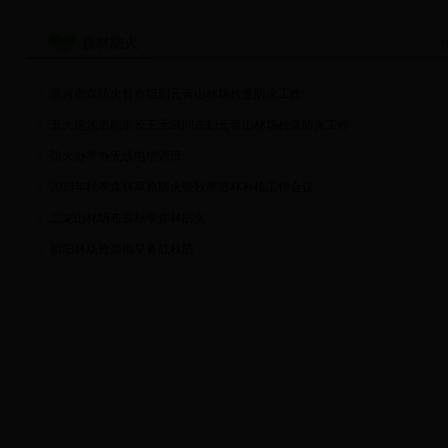
森林防火
黑河市森防火督察组到元青山林场检查防火工作
五大连池市副市长王元武同志到元青山林场检查防火工作
防火办举办无线电培训班
2013年秋季森林草原防火暨秋季造林补植工作会议
二龙山林场布置秋季森林防火
朝阳林场抢前抓早备战秋防