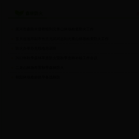
森林防火
黑河市森防火督察组到元青山林场检查防火工作
五大连池市副市长王元武同志到元青山林场检查防火工作
防火办举办无线电培训班
2013年秋季森林草原防火暨秋季造林补植工作会议
二龙山林场布置秋季森林防火
朝阳林场抢前抓早备战秋防