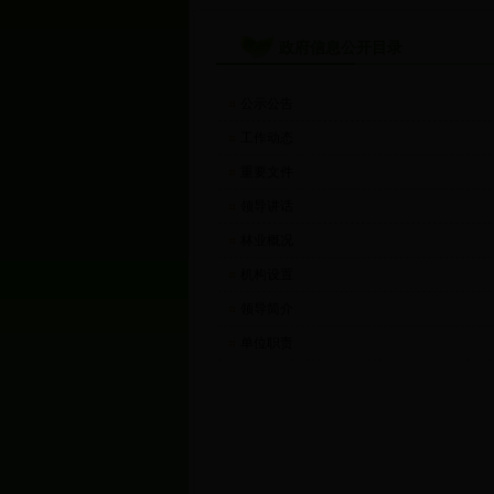
政府信息公开目录
公示公告
工作动态
重要文件
领导讲话
林业概况
机构设置
领导简介
单位职责