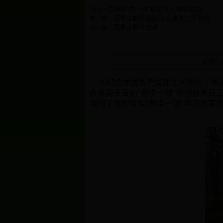
365bet官网开户
林业资讯
林业动态
>
>
元青山林场贯彻落实省十二次党代...
前一篇：
元青山林场党课
后一篇：
设置字
为纪念中国共产党建党
96周年，继
合当前开展的"两学一做"学习教育及
增强了贯彻落实"两学一做"学习教育