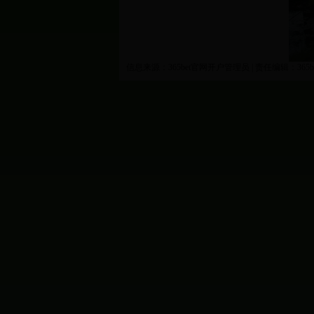
信息来源：365bet官网开户管理员 | 责任编辑：365