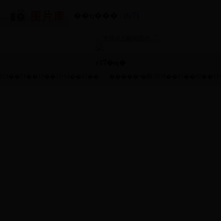
��ҵ��� :
(6/7)
ͼƬͳ�ƣ�
013��11��19��15ʱ14��02��
�����ʱ�䣺 2018��01��02��11