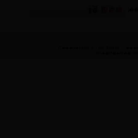
ɭ�
ͼƬ���ƣ�108201315134937PM6.jpg
����
2018��01��02��11ʱ