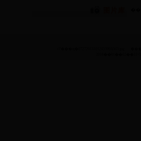
��
ͼƬ���ƣ�07272013101245390AM3.jpg
���
2018��01��02��11ʱ