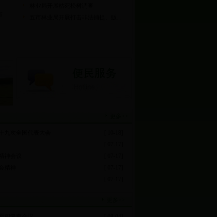
林业局开展枯死松树调查
省
五市林业局开展打击非法捕捉、贩...
更多>>
十九次全国代表大会
[ 10-18]
[ 07-17]
精神会议
[ 07-17]
会精神
[ 07-17]
[ 07-17]
更多>>
贴面积复查会议
[ 08-04]