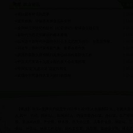
林业资讯
更多
讲好国有林场的故事
[ 12-1
盛世修典 中国将有林业百科全书
[ 12-0
全国林业系统纪检组长（纪委书记）座谈会在赣召开
[ 11-2
新时代生态文明建设的根本遵循
[ 11-1
以习近平新时代中国特色社会主义思想为指引 全面提升林...
[ 10-3
习近平：新时代要有新气象 更要有新作为
[ 10-2
黑河市森防火督察组到元青山林场检查防火工作
[ 10-2
中国共产党第十九次全国代表大会在京闭幕
[ 10-2
中国实现“人进沙退”历史性转变
[ 10-2
实现中华民族伟大复兴的行动指南
[ 10-2
【概况】 365bet官网开户成立于1951年 1 月9日,人员编制52 人，在岗人员 6
人,其中，书记、局长1人，副局长2人，内设党委办公室、办公室、生产经
股、资源林政股、产业股、财务股、防火办公室、人事劳资股、病防站、三
金站、种苗站、林业工作总站、纪检监察室、法制股、森林公安局、林业武