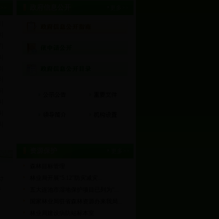
政府信息公开
>>
更多>>
1]
8]
7]
3]
0]
6]
6]
4]
4]
3]
资源保护
更多>>
森林目标管理
林业局开展“5.12”防灾减灾...
7
五大连池市湿地保护项目已列为“...
营
国家林业局驻省森林资源办来我局...
林业局建设病防站标本室