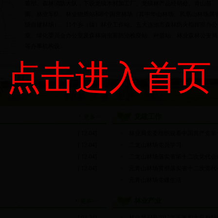
装部、森林消防大队，下设龙镇木材加工厂、龙镇林产品经销处、青山苗
圃、林业车队、林业物质站和8个国营林场（其中华山林场、凤凰山林场属
级自建林场）、11个乡（镇）林业工作站。五大连池市森林防火指挥部办公
室、绿化委员会办公室及森林病虫害防治检疫站、种苗站、林业森林公安局
等办事机构设...
点击进入首页
党建工作
更多>>
[ 12-04]
林业局党委组织观看中国共产党第
[ 12-04]
二龙山林场党员学习
[ 12-04]
二龙山林场落实省第十二次党代会
[ 12-04]
元青山林场贯彻落实省十二次党代
元青山林场党建生活
林业产业
更多>>
[ 03-24]
林业局召开2017年玉米和大豆补