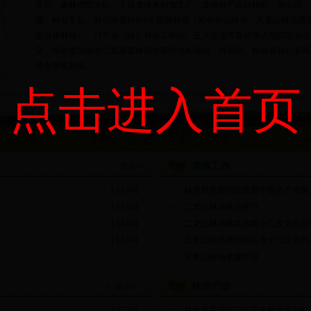
装部、森林消防大队，下设龙镇木材加工厂、龙镇林产品经销处、青山苗
圃、林业车队、林业物质站和8个国营林场（其中华山林场、凤凰山林场属
级自建林场）、11个乡（镇）林业工作站。五大连池市森林防火指挥部办公
室、绿化委员会办公室及森林病虫害防治检疫站、种苗站、林业森林公安局
等办事机构设...
点击进入首页
党建工作
更多>>
[ 12-04]
林业局党委组织观看中国共产党第
[ 12-04]
二龙山林场党员学习
[ 12-04]
二龙山林场落实省第十二次党代会
[ 12-04]
元青山林场贯彻落实省十二次党代
元青山林场党建生活
林业产业
更多>>
[ 03-24]
林业局召开2017年玉米和大豆补