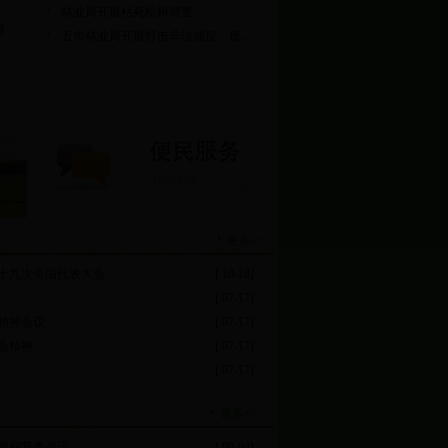
林业局开展枯死松树调查
省
五市林业局开展打击非法捕捉、贩...
更多>>
十九次全国代表大会
[ 10-18]
[ 07-17]
精神会议
[ 07-17]
会精神
[ 07-17]
[ 07-17]
更多>>
贴面积复查会议
[ 08-04]