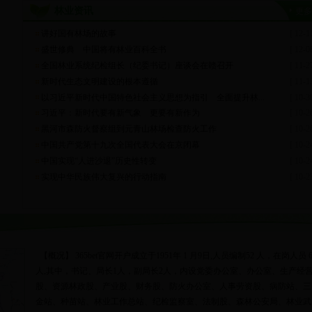
林业资讯
更多
讲好国有林场的故事
[ 12-1
盛世修典 中国将有林业百科全书
[ 12-0
全国林业系统纪检组长（纪委书记）座谈会在赣召开
[ 11-2
新时代生态文明建设的根本遵循
[ 11-1
以习近平新时代中国特色社会主义思想为指引 全面提升林...
[ 10-3
习近平：新时代要有新气象 更要有新作为
[ 10-2
黑河市森防火督察组到元青山林场检查防火工作
[ 10-2
中国共产党第十九次全国代表大会在京闭幕
[ 10-2
中国实现“人进沙退”历史性转变
[ 10-2
实现中华民族伟大复兴的行动指南
[ 10-2
【概况】 365bet官网开户成立于1951年 1 月9日,人员编制52 人，在岗人员 6
人,其中，书记、局长1人，副局长2人，内设党委办公室、办公室、生产经
股、资源林政股、产业股、财务股、防火办公室、人事劳资股、病防站、三
金站、种苗站、林业工作总站、纪检监察室、法制股、森林公安局、林业武