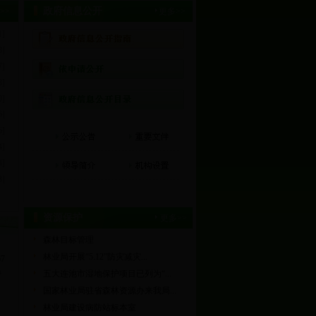
政府信息公开
>>
更多>>
1]
8]
7]
3]
0]
6]
6]
4]
4]
3]
资源保护
更多>>
森林目标管理
林业局开展“5.12”防灾减灾...
7
五大连池市湿地保护项目已列为“...
营
国家林业局驻省森林资源办来我局...
林业局建设病防站标本室